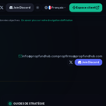
Join Discord
Français
Espace client
données objectives.
En savoir plus sur notre divulgation d'affiliation
info@propfundhub.com
·
propfirms@propfundhub.com
Join Discord
GUIDES DE STRATÉGIE