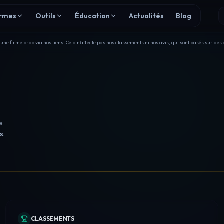
irmes
Outils
Éducation
Actualités
Blog
e firme prop via nos liens. Cela n'affecte pas nos classements ni nos avis, qui sont basés sur des 
s
s.
CLASSEMENTS