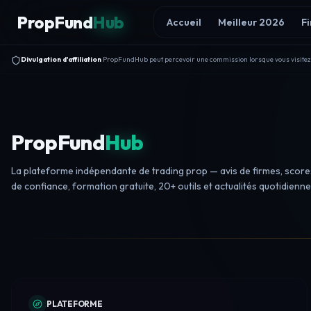
Skip to content
PropFund
Hub
Accueil
Meilleur 2026
F
Divulgation d'affiliation
PropFundHub peut percevoir une commission lorsque vous visitez un
PropFund
Hub
La plateforme indépendante de trading prop — avis de firmes, score
de confiance, formation gratuite, 20+ outils et actualités quotidienne
PLATEFORME