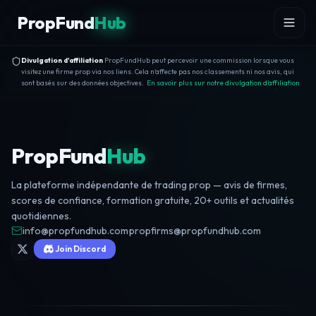
Skip to content
PropFund
Hub
Divulgation d'affiliation
PropFundHub peut percevoir une commission lorsque vous
visitez une firme prop via nos liens. Cela n'affecte pas nos classements ni nos avis, qui
sont basés sur des données objectives.
En savoir plus sur notre divulgation d'affiliation
PropFund
Hub
La plateforme indépendante de trading prop — avis de firmes,
scores de confiance, formation gratuite, 20+ outils et actualités
quotidiennes.
info@propfundhub.com
·
propfirms@propfundhub.com
Join Discord