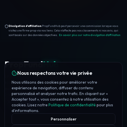
Divulgation d'affiliation
PropFundHub peut percevoir une commission lorsque vous
visitez une firme prop via nos liens. Cela n'affecte pas nos classements ni nos avis, qui
sont basés sur des données objectives.
En savoir plus sur notre divulgation d'affiliation
PropFund
Hub
Nous respectons votre vie privée
La plateforme indépendante de trading prop — avis de firmes,
Nous utilisons des cookies pour améliorer votre
scores de confiance, formation gratuite, 20+ outils et actualités
expérience de navigation, diffuser du contenu
quotidiennes.
personnalisé et analyser notre trafic. En cliquant sur «
info@propfundhub.com
·
propfirms@propfundhub.com
Accepter tout », vous consentez à notre utilisation des
Join Discord
cookies. Lisez notre
Politique de confidentialité
pour plus
d'informations.
Personnaliser