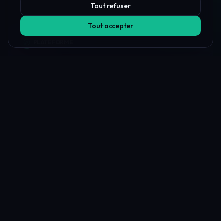
Tout refuser
Tout accepter
PLATEFORME
Toutes les firmes prop
Comparer les firmes
Offres & Remises
Classements
Règles des firmes
Trouveur de firmes IA
Espace client
Journal de Trading
Firme contre firme
Vérificateur géographique
Payout Proof
Carte mondiale
CLASSEMENTS
Meilleures firmes prop 2026
Meilleur pour débutants