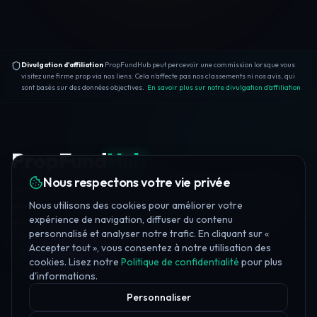
Divulgation d'affiliation
PropFundHub peut percevoir une commission lorsque vous
visitez une firme prop via nos liens. Cela n'affecte pas nos classements ni nos avis, qui
sont basés sur des données objectives.
En savoir plus sur notre divulgation d'affiliation
PropFund
Hub
Nous respectons votre vie privée
La plateforme indépendante de trading prop — avis de firmes,
Nous utilisons des cookies pour améliorer votre
scores de confiance, formation gratuite, 20+ outils et actualités
expérience de navigation, diffuser du contenu
quotidiennes.
personnalisé et analyser notre trafic. En cliquant sur «
info@propfundhub.com
·
propfirms@propfundhub.com
Accepter tout », vous consentez à notre utilisation des
Join Discord
cookies. Lisez notre
Politique de confidentialité
pour plus
d'informations.
Personnaliser