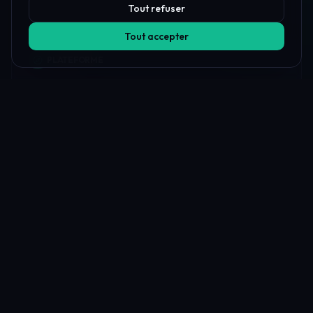
Tout refuser
Tout accepter
PLATEFORME
Toutes les firmes prop
Comparer les firmes
Offres & Remises
Classements
Règles des firmes
Trouveur de firmes IA
Espace client
Journal de Trading
Firme contre firme
Vérificateur géographique
Payout Proof
Carte mondiale
CLASSEMENTS
Meilleures firmes prop 2026
Meilleur pour débutants