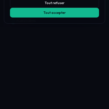
Tout refuser
Tout accepter
PLATEFORME
Toutes les firmes prop
Comparer les firmes
Offres & Remises
Classements
Règles des firmes
Trouveur de firmes IA
Espace client
Journal de Trading
Firme contre firme
Vérificateur géographique
Payout Proof
Carte mondiale
CLASSEMENTS
Meilleures firmes prop 2026
Meilleur pour débutants