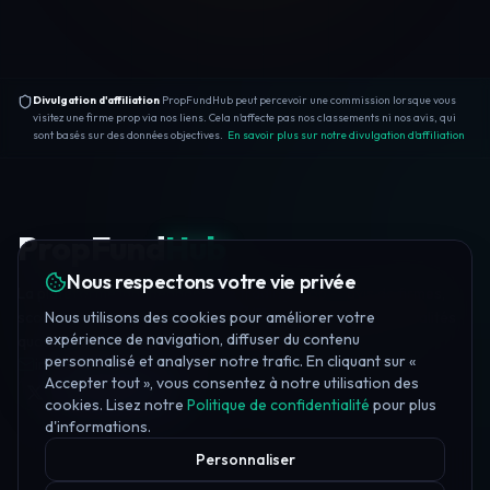
Divulgation d'affiliation
PropFundHub peut percevoir une commission lorsque vous
visitez une firme prop via nos liens. Cela n'affecte pas nos classements ni nos avis, qui
sont basés sur des données objectives.
En savoir plus sur notre divulgation d'affiliation
PropFund
Hub
Nous respectons votre vie privée
La plateforme indépendante de trading prop — avis de firmes,
Nous utilisons des cookies pour améliorer votre
scores de confiance, formation gratuite, 20+ outils et actualités
expérience de navigation, diffuser du contenu
quotidiennes.
personnalisé et analyser notre trafic. En cliquant sur «
info@propfundhub.com
·
propfirms@propfundhub.com
Accepter tout », vous consentez à notre utilisation des
Join Discord
cookies. Lisez notre
Politique de confidentialité
pour plus
d'informations.
Personnaliser