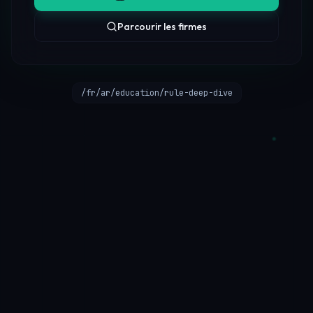
Parcourir les firmes
/fr/ar/education/rule-deep-dive