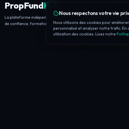
PropFund
Hub
Nous respectons votre vie pri
La plateforme indépendante de trading prop — avis de firmes, score
Nous utilisons des cookies pour améliorer
de confiance, formation gratuite, 20+ outils et actualités quotidienne
personnalisé et analyser notre trafic. En 
utilisation des cookies. Lisez notre
Politiq
PLATEFORME
Toutes les firmes prop
Comparer les firmes
Offres & Remises
Classements
Règles des firmes
Trouveur de firmes IA
Espace client
Journal de Trading
Firme contre firme
Vérificateur géographique