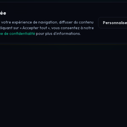
vée
s
 votre expérience de navigation, diffuser du contenu
Personnalise
s.
cliquant sur « Accepter tout », vous consentez à notre
ue de confidentialité
pour plus d'informations.
CLASSEMENTS
Meilleures firmes prop 2026
Meilleur pour débutants
Défis les moins chers
Meilleur financement
instantané
Meilleures firmes Futures
Meilleures firmes Forex
Meilleurs paiements
Paiements les plus rapides
Meilleures crypto
Les plus fiables