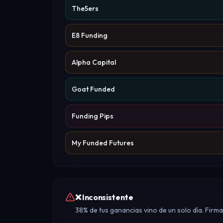
The5ers
E8 Funding
Alpha Capital
Goat Funded
Funding Pips
My Funded Futures
❌ Inconsistente
38% de tus ganancias vino de un solo día. Fir