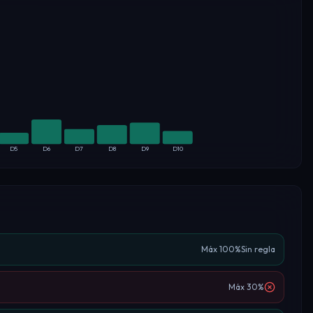
D
5
D
6
D
7
D
8
D
9
D
10
Máx
100
%
Sin regla
Máx
30
%