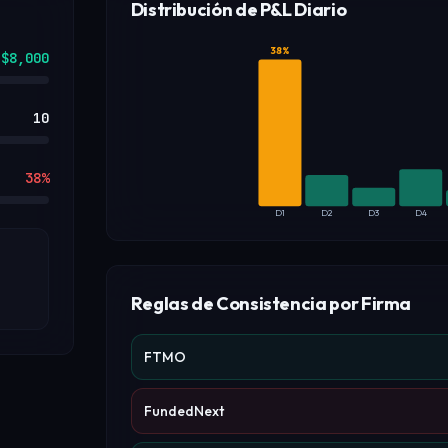
Distribución de P&L Diario
38
%
$
8,000
10
38
%
D
1
D
2
D
3
D
4
Reglas de Consistencia por Firma
FTMO
FundedNext