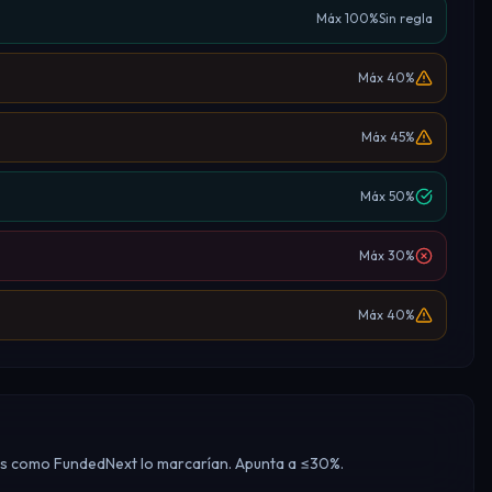
Máx
100
%
Sin regla
Máx
40
%
Máx
45
%
Máx
50
%
Máx
30
%
Máx
40
%
mas como FundedNext lo marcarían. Apunta a ≤30%.