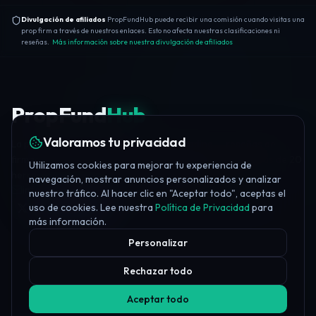
Divulgación de afiliados
PropFundHub puede recibir una comisión cuando visitas una
prop firm a través de nuestros enlaces. Esto no afecta nuestras clasificaciones ni
reseñas.
Más información sobre nuestra divulgación de afiliados
PropFund
Hub
Valoramos tu privacidad
La plataforma independiente de prop trading — reseñas de
firmas, puntuaciones de confianza, educación gratuita, más de 20
Utilizamos cookies para mejorar tu experiencia de
herramientas y noticias diarias del sector.
navegación, mostrar anuncios personalizados y analizar
info@propfundhub.com
·
propfirms@propfundhub.com
nuestro tráfico. Al hacer clic en "Aceptar todo", aceptas el
uso de cookies. Lee nuestra
Política de Privacidad
para
Join Discord
más información.
Personalizar
Rechazar todo
Aceptar todo