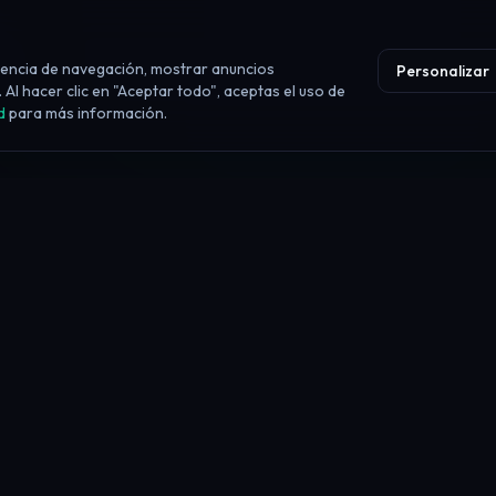
iencia de navegación, mostrar anuncios
Personalizar
 Al hacer clic en "Aceptar todo", aceptas el uso de
d
para más información.
RANKINGS
Mejores prop firms 2026
Mejores para principiantes
Desafíos más económicos
Mejor fondeo instantáneo
Mejores firmas de futuros
Mejores firmas de forex
Pagos más altos
Pagos más rápidos
Mejores crypto
Más confiables