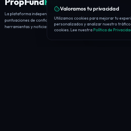
PropFund
Hub
Valoramos tu privacidad
La plataforma independiente de prop trading — reseñas de firmas,
Utilizamos cookies para mejorar tu exper
puntuaciones de confianza, educación gratuita, más de 20
personalizados y analizar nuestro tráfico.
herramientas y noticias diarias del sector.
cookies. Lee nuestra
Política de Privacida
PLATAFORMA
Todas las prop firms
Comparar firmas
Ofertas y descuentos
Rankings
Reglas de firmas
Buscador IA de firmas
Área de clientes
Diario de Trading
Batalla de comparación
Verificador geográfico