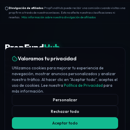
Divulgación de afiliados
PropFundHub puede recibir una comisión cuando visitas una
prop firm a través de nuestros enlaces. Esto no afecta nuestras clasificaciones ni
reseñas.
Más información sobre nuestra divulgación de afiliados
PropFund
Hub
Valoramos tu privacidad
La plataforma independiente de prop trading — reseñas de
firmas, puntuaciones de confianza, educación gratuita, más de 20
Utilizamos cookies para mejorar tu experiencia de
herramientas y noticias diarias del sector.
navegación, mostrar anuncios personalizados y analizar
info@propfundhub.com
·
propfirms@propfundhub.com
nuestro tráfico. Al hacer clic en "Aceptar todo", aceptas el
uso de cookies. Lee nuestra
Política de Privacidad
para
Join Discord
más información.
Personalizar
Rechazar todo
Aceptar todo