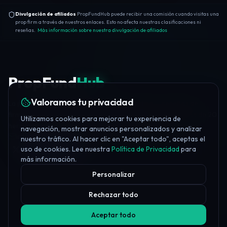
Divulgación de afiliados
PropFundHub puede recibir una comisión cuando visitas una
prop firm a través de nuestros enlaces. Esto no afecta nuestras clasificaciones ni
reseñas.
Más información sobre nuestra divulgación de afiliados
PropFund
Hub
Valoramos tu privacidad
La plataforma independiente de prop trading — reseñas de
firmas, puntuaciones de confianza, educación gratuita, más de 20
Utilizamos cookies para mejorar tu experiencia de
herramientas y noticias diarias del sector.
navegación, mostrar anuncios personalizados y analizar
info@propfundhub.com
·
propfirms@propfundhub.com
nuestro tráfico. Al hacer clic en "Aceptar todo", aceptas el
uso de cookies. Lee nuestra
Política de Privacidad
para
Join Discord
más información.
Personalizar
Rechazar todo
Aceptar todo