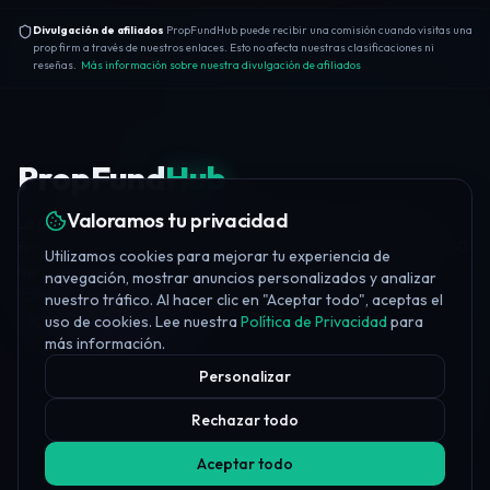
Divulgación de afiliados
PropFundHub puede recibir una comisión cuando visitas una
prop firm a través de nuestros enlaces. Esto no afecta nuestras clasificaciones ni
reseñas.
Más información sobre nuestra divulgación de afiliados
PropFund
Hub
Valoramos tu privacidad
La plataforma independiente de prop trading — reseñas de
firmas, puntuaciones de confianza, educación gratuita, más de 20
Utilizamos cookies para mejorar tu experiencia de
herramientas y noticias diarias del sector.
navegación, mostrar anuncios personalizados y analizar
info@propfundhub.com
·
propfirms@propfundhub.com
nuestro tráfico. Al hacer clic en "Aceptar todo", aceptas el
uso de cookies. Lee nuestra
Política de Privacidad
para
Join Discord
más información.
Personalizar
Rechazar todo
Aceptar todo