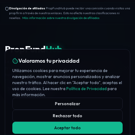
Divulgación de afiliados
PropFundHub puede recibir una comisión cuando visitas una
prop firm a través de nuestros enlaces. Esto no afecta nuestras clasificaciones ni
reseñas.
Más información sobre nuestra divulgación de afiliados
PropFund
Hub
Valoramos tu privacidad
La plataforma independiente de prop trading — reseñas de
firmas, puntuaciones de confianza, educación gratuita, más de 20
Utilizamos cookies para mejorar tu experiencia de
herramientas y noticias diarias del sector.
navegación, mostrar anuncios personalizados y analizar
info@propfundhub.com
·
propfirms@propfundhub.com
nuestro tráfico. Al hacer clic en "Aceptar todo", aceptas el
uso de cookies. Lee nuestra
Política de Privacidad
para
Join Discord
más información.
Personalizar
Rechazar todo
Aceptar todo