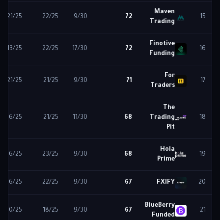
Maven
21
/25
22
/25
9
/30
72
15
Trading
Finotive
13
/25
22
/25
17
/30
72
16
Funding
For
21
/25
21
/25
9
/30
71
17
Traders
The
16
/25
21
/25
11
/30
68
Trading
18
Pit
Hola
16
/25
23
/25
9
/30
68
19
Prime
16
/25
22
/25
9
/30
67
FXIFY
20
BlueBerry
20
/25
18
/25
9
/30
67
21
Funded