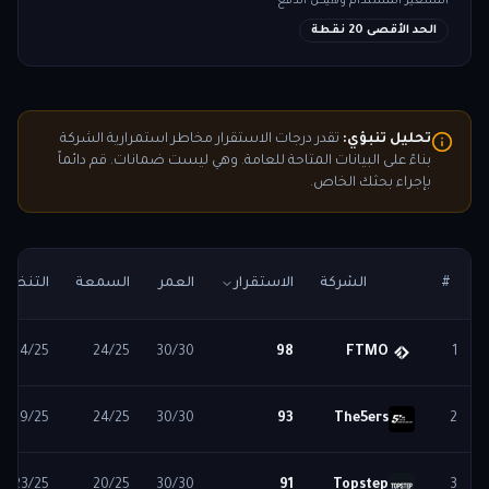
التسعير المستدام وهيكل الدفع
الحد الأقصى 20 نقطة
تحليل تنبؤي:
تقدر درجات الاستقرار مخاطر استمرارية الشركة
بناءً على البيانات المتاحة للعامة. وهي ليست ضمانات. قم دائماً
بإجراء بحثك الخاص.
#
الشركة
الاستقرار
العمر
السمعة
التنظيم
24
/25
24
/25
30
/30
98
FTMO
1
19
/25
24
/25
30
/30
93
The5ers
2
23
/25
20
/25
30
/30
91
Topstep
3