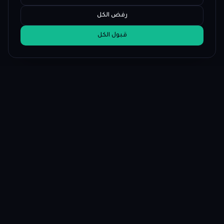
رفض الكل
قبول الكل
إفصاح الشراكة
قد يحصل PropFundHub على عمولة عند زيارة شركة تمويل من خلال روابطنا. هذا لا
يؤثر على تصنيفاتنا أو مراجعاتنا.
اعرف المزيد عن إفصاح الشراكة
PropFund
Hub
منصة التداول الممول المستقلة — مراجعات الشركات، درجات الثقة، تعليم
مجاني، 20+ أداة وأخبار يومية.