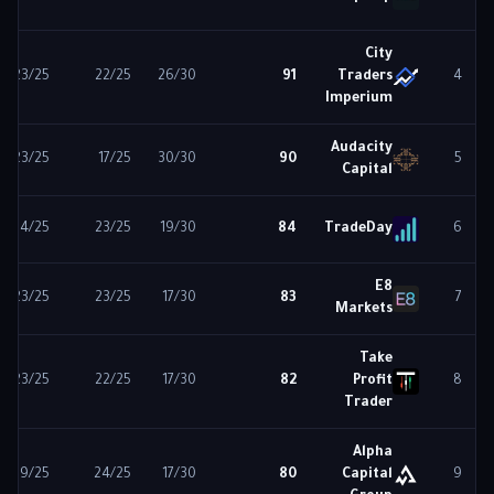
City
23
/25
22
/25
26
/30
91
Traders
4
Imperium
Audacity
23
/25
17
/25
30
/30
90
5
Capital
24
/25
23
/25
19
/30
84
TradeDay
6
E8
23
/25
23
/25
17
/30
83
7
Markets
Take
23
/25
22
/25
17
/30
82
Profit
8
Trader
Alpha
19
/25
24
/25
17
/30
80
Capital
9