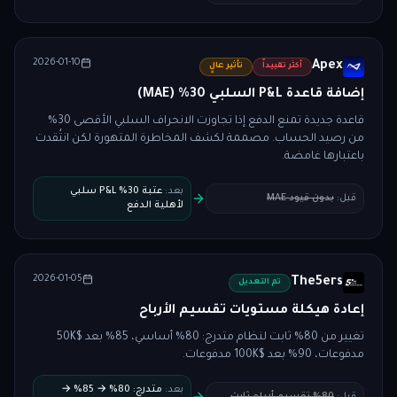
2026-01-10
Apex
أكثر تقييداً
تأثير عالٍ
إضافة قاعدة P&L السلبي 30% (MAE)
قاعدة جديدة تمنع الدفع إذا تجاوزت الانحراف السلبي الأقصى 30%
من رصيد الحساب. مصممة لكشف المخاطرة المتهورة لكن انتُقدت
باعتبارها غامضة.
بعد
:
عتبة 30% P&L سلبي
قبل
:
بدون قيود MAE
لأهلية الدفع
2026-01-05
The5ers
تم التعديل
إعادة هيكلة مستويات تقسيم الأرباح
تغيير من 80% ثابت لنظام متدرج: 80% أساسي، 85% بعد $50K
مدفوعات، 90% بعد $100K مدفوعات.
بعد
:
متدرج: 80% → 85% →