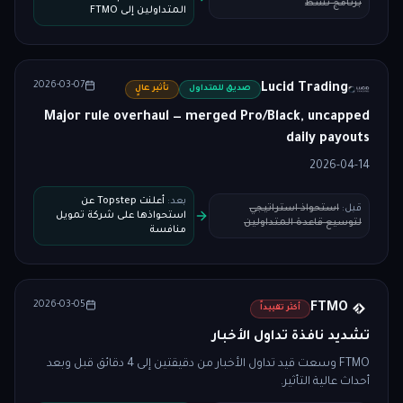
برنامج نشط
المتداولين إلى FTMO
2026-03-07
Lucid Trading
صديق للمتداول
تأثير عالٍ
Major rule overhaul — merged Pro/Black, uncapped
daily payouts
2026-04-14
بعد
:
أعلنت Topstep عن
قبل
:
استحواذ استراتيجي
استحواذها على شركة تمويل
لتوسيع قاعدة المتداولين
منافسة
2026-03-05
FTMO
أكثر تقييداً
تشديد نافذة تداول الأخبار
FTMO وسعت قيد تداول الأخبار من دقيقتين إلى 4 دقائق قبل وبعد
أحداث عالية التأثير.