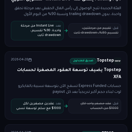
الفئة الجديدة تتيح الوصول إلى رأس المال الحقيقي بعد مرحلة تحقق
واحدة، بدون trailing drawdown ونسبة 90% من اليوم الأول.
بعد
:
Instant Live من مرحلة
قبل
:
تقييم من مرحلتين،
واحدة: 90% تقسيم،
تقسيم 80%، drawdown ثابت
drawdown ثابت
2026-04-28
Topstep
صديق للمتداول
Topstep يضيف توسعة العقود المصغرة لحسابات
XFA
حسابات Express Funded تسمح الآن بتوسعة نسبية بالمايكرو
لوت لبناء حجم أكبر تدريجياً بعد كل payout.
قبل
:
عقد مصغر واحد لكل
بعد
:
عقدين مصغرين لكل
1000$ من الحساب
1000$ مع سلم توسعة نسبي