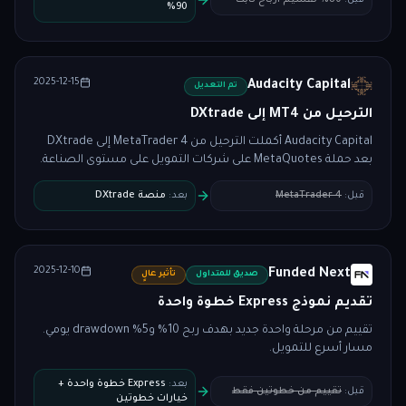
قبل
:
80% تقسيم أرباح ثابت
90%
2025-12-15
Audacity Capital
تم التعديل
الترحيل من MT4 إلى DXtrade
Audacity Capital أكملت الترحيل من MetaTrader 4 إلى DXtrade
بعد حملة MetaQuotes على شركات التمويل على مستوى الصناعة.
قبل
:
MetaTrader 4
بعد
:
منصة DXtrade
2025-12-10
Funded Next
صديق للمتداول
تأثير عالٍ
تقديم نموذج Express خطوة واحدة
تقييم من مرحلة واحدة جديد بهدف ربح 10% و5% drawdown يومي.
مسار أسرع للتمويل.
بعد
:
Express خطوة واحدة +
قبل
:
تقييم من خطوتين فقط
خيارات خطوتين