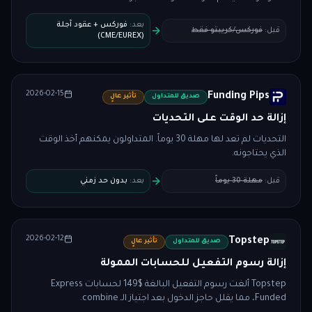
بعد
:
فوركس + عقود آجلة
قبل
:
فوركس/كريبتو فقط
(CME/EUREX)
2026-02-15
Funding Pips
صديق للمتداول
تأثير عالٍ
إزالة حد الوقت على التحديات
التحديات لم تعد لها مهلة 30 يوماً. المتداولون يمكنهم أخذ الوقت
الذي يحتاجونه.
قبل
:
مهلة 30 يوماً
بعد
:
بدون حد زمني
2026-02-12
Topstep
صديق للمتداول
تأثير عالٍ
إزالة رسوم التفعيل للحسابات الممولة
Topstep ألغت رسوم التفعيل البالغة $149 لحسابات Express
Funded، مما يقلل حاجز الدخول بعد اجتياز الـ combine.