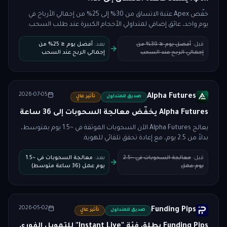
خفّض Apex عتبة الاتساق من 30% إلى 25% من إجمالي الأرباح في
يوم واحد، عائق إضافي لمتداولي الأحجام الكبيرة عند طلب السحب.
قبل
:
أفضل يوم ≤ 30% من
بعد
:
أفضل يوم ≤ 25% من
إجمالي الربح عند السحب
إجمالي الربح عند السحب
2026-07-05
Alpha Futures
صديق للمتداول
تأثير عالٍ
Alpha Futures يخفّض معالجة السحوبات إلى 36 ساعة
يعالج Alpha Futures الآن السحوبات الموثقة في ~1.5 يوم بمتوسط،
بدلاً من 2.5 يوم، مع إعادة تحقق تلقائي للهوية.
قبل
:
معالجة السحوبات في ~2.5
بعد
:
معالجة السحوبات في ~1.5
يوم عمل
يوم عمل (36 ساعة متوسط)
2026-05-02
Funding Pips
صديق للمتداول
تأثير عالٍ
Funding Pips يطلق فئة "Instant Live" للتمويل الفوري