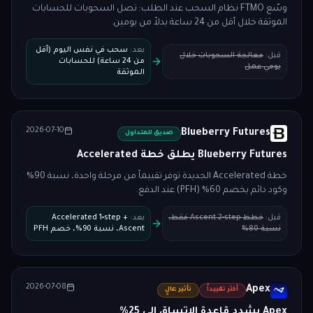
وسّع FTMO نظام السحب عند الطلب: تصل السحوبات للحسابات
الموثقة خلال أقل من 24 ساعة بدلاً من يومين.
بعد
:
سحب في نفس اليوم (أقل
قبل
:
معالجة السحوبات خلال
من 24 ساعة) للحسابات
يومي عمل
الموثقة
2026-07-10
Blueberry Futures
صديق للمتداول
Blueberry Futures يطلق خطة Accelerated
خطة Accelerated الجديدة توفر تقييماً من مرحلة واحدة، نسبة 90%
وكود دائم بخصم 60% (PFH) عند الدفع.
قبل
:
خطط Ascent 2‑step فقط،
بعد
:
Accelerated 1‑step +
نسبة 80%
Ascent، نسبة 90%، خصم PFH
2026-07-08
Apex
أكثر تقييداً
تأثير عالٍ
Apex يشدد قاعدة الاتساق إلى 25%