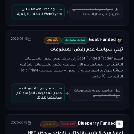
قبل
:
شركة فرعية متخصصة في
بعد
:
Maven Trading تطلق
الكريبتو على مدار الساعة
WenCrypto للعملات الرقمية
2026-03-16
Goat Funded
صديق للمتداول
تأثير عالٍ
تبني سياسة عدم رفض المدفوعات
انضم Goat Funded Trader إلى حركة 'عدم رفض المدفوعات'
الناشئة في الصناعة. يتم الآن معالجة جميع المدفوعات المؤهلة
تلقائيًا بدون مراجعة يدوية أو رفض — متبعًا سياسة Hola Prime
الرائدة من 10 مارس.
بعد
:
عدم رفض المدفوعات —
قبل
:
مراجعة يدوية للمدفوعات
جميع المدفوعات المؤهلة تتم
مع إمكانية الرفض
معالجتها تلقائيًا
2026-03-12
Blueberry Funded
أكثر تقييداً
تأثير عالٍ
إعادة هيكلة رئيسية لكتاب القواعد — حظر HFT