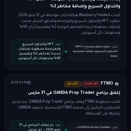
والتداول السريع وإضافة مخاطر 2%
أعادت Blueberry Funded هيكلة كتاب قواعدها في 12 مايو 2026،
حظرت HFT والتداول السريع والمراجحة والتدفق السام. قدمت
إضافات مدفوعة لزيادة المخاطر اليومية 2% وتقسيم أرباح 90%
ومدفوعات كل أسبوعين.
بعد
:
HFT والتداول السريع
قبل
:
بدون حظر صريح لـ HFT/
والمراجحة محظورة؛ إضافات
التداول السريع؛ قواعد قياسية
جديدة لمخاطر 2% وتقسيم
فقط
90% ومدفوعات كل أسبوعين
2026-03-10
FTMO
أكثر تقييداً
تأثير عالٍ
إغلاق برنامج OANDA Prop Trader في 31 مارس
أعلنت مجموعة FTMO إيقاف برنامج OANDA Prop Trader. يتم ترحيل
المتداولين الحاليين إلى منصة FTMO الأساسية. ستعيد OANDA
تركيزها على الوساطة.
بعد
:
تم إيقاف البرنامج في 31
قبل
:
OANDA Prop Trader —
مايو 2026 — تم ترحيل