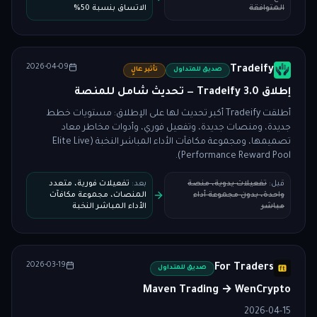
المتوافقة
الاتساق بنسبة 50%
2026-04-09
Tradeify
صديق للمتداول
تأثير عالٍ
إطلاق Tradeify 3.0 — تحديث شامل للمنصة
أطلقت Tradeify أكبر تحديث لها على الإطلاق: مستويات خطط
جديدة، ومنصات جديدة، وتفعيل فوري، وأدوات مخاطر معاد
تصميمها، ومجموعة مكافآت الأداء المباشر النخبة (Elite Live
Performance Reward Pool).
قبل
:
تفعيلات يدوية، منصة
بعد
:
تفعيلات فورية، متعدد
واحدة، بدون مجموعة أداء
المنصات، مجموعة مكافآت
مباشر
الأداء المباشر النخبة
2026-03-19
For Traders
صديق للمتداول
Maven Trading → WenCrypto
2026-04-15