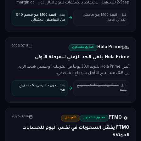
2‑Step لتسهيل الاحتفاظ بالصفقات لليوم التالي دون margin call.
قبل
:
رافعة 1:100 مع هامش
بعد
:
رافعة 1:100 مع خصم 40%
ابتدائي كامل
من الهامش الابتدائي
2026-07-15
Hola Prime
صديق للمتداول
Hola Prime يلغي الحد الزمني للمرحلة الأولى
ألغى Hola Prime شرط الـ30 يوماً في المرحلة 1 وخفّض هدف الربح
إلى 8%، مما يتيح التأهل بالإيقاع الشخصي.
قبل
:
حد أدنى 30 يوماً، هدف ربح
بعد
:
بدون حد زمني، هدف ربح
8%
10%
2026-07-14
FTMO
صديق للمتداول
تأثير عالٍ
FTMO يفعّل السحوبات في نفس اليوم للحسابات
الموثقة