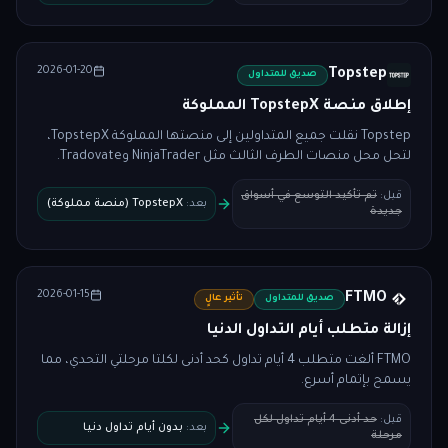
2026-01-20
Topstep
صديق للمتداول
إطلاق منصة TopstepX المملوكة
Topstep نقلت جميع المتداولين إلى منصتها المملوكة TopstepX،
لتحل محل منصات الطرف الثالث مثل NinjaTrader وTradovate.
قبل
:
تم تأكيد التوسع في أسواق
بعد
:
TopstepX (منصة مملوكة)
جديدة
2026-01-15
FTMO
صديق للمتداول
تأثير عالٍ
إزالة متطلب أيام التداول الدنيا
FTMO ألغت متطلب 4 أيام تداول كحد أدنى لكلتا مرحلتي التحدي، مما
يسمح بإتمام أسرع.
قبل
:
حد أدنى 4 أيام تداول لكل
بعد
:
بدون أيام تداول دنيا
مرحلة