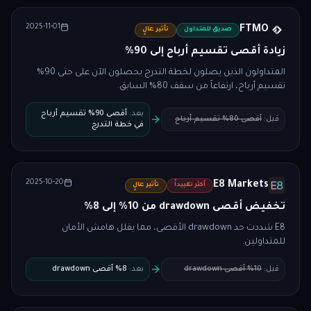
2025-11-01
FTMO
صديق للمتداول
تأثير عالٍ
زيادة أقصى تقسيم أرباح إلى 90%
المتداولون الذين يصلون لخطة التدرج يحصلون الآن على حتى 90%
تقسيم أرباح، ارتفاعاً من سقف 80% السابق.
بعد
:
أقصى 90% تقسيم أرباح
قبل
:
أقصى 80% تقسيم أرباح
في خطة التدرج
2025-10-20
E8 Markets
أكثر تقييداً
تأثير عالٍ
تخفيض أقصى drawdown من 10% إلى 8%
E8 شددت حد drawdown الأقصى، مما يقلل هامش الأمان
للمتداولين.
قبل
:
10% أقصى drawdown
بعد
:
8% أقصى drawdown