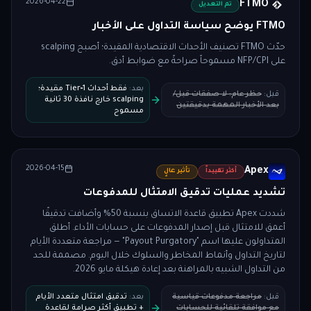
2026-04-22
FTMO
تم التعديل
FTMO يوضح سياسة التداول على الأخبار
حدّث FTMO تصنيف الأحداث الاقتصادية المقيدة؛ أصبح scalping
على NFP/CPI مسموحاً صراحةً مع ضوابط أدق.
بعد
:
فقط أحداث Tier‑1 مقيدة؛
قبل
:
حظر عام: لا صفقات قبل/
scalping خارج نافذة 30 ثانية
بعد الأخبار المهمة بدقيقتين
مسموح
2026-04-15
Apex
أكثر تقييداً
تأثير عالٍ
تشديد عمليات تدقيق الامتثال للمدفوعات
شددت Apex تطبيق قاعدة الاتساق بنسبة 50% وأضافت تدقيقًا
أعمق للامتثال قبل إصدار المدفوعات على حسابات الأداء. أطلق
المتداولون عليها اسم "Payout Purgatory" — مراجعة متعددة الأيام
لتاريخ التداول وأنماط المخاطر والسلوك خلال اليوم. مصممة للحد
من التداول الشبيه بالمراهنة بعد إعادة هيكلة مايو 2026.
قبل
:
مراجعة مدفوعات قياسية
بعد
:
تدقيق امتثال متعدد الأيام
مع موافقة تلقائية للحسابات
+ تطبيق أكثر صرامة لقاعدة