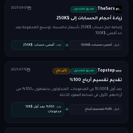
2025-08-01
The5ers
صديق للمتداول
زيادة أحجام الحسابات إلى $250K
إضافة خيار حساب $250K بأسعار تنافسية، توسيع المجموعة بعد
حد أقصى $100K.
قبل
:
أقصى حساب: $100K
بعد
:
أقصى حساب: $250K
2025-07-15
Topstep
صديق للمتداول
تأثير عالٍ
تقديم تقسيم أرباح 100%
بعد أول $10,000 في المدفوعات، المتداولون يحتفظون بـ100% من
أرباحهم. الأول في صناعة العقود الآجلة.
بعد
:
100% بعد أول $10K
قبل
:
90% تقسيم أرباح
مدفوعات