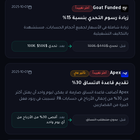
2025-10-01
Goat Funded
أكثر تقييداً
زيادة رسوم التحدي بنسبة 15%
زيادة شاملة في الأسعار لجميع أحجام الحسابات، مستشهدة
بالتكاليف التشغيلية.
قبل
:
تحدي $100K: $440
بعد
:
تحدي $100K: $506
2025-10-01
Apex
أكثر تقييداً
تأثير عالٍ
تقديم قاعدة الاتساق 30%
Apex أضافت قاعدة اتساق صارمة: لا يمكن ليوم واحد أن يمثل أكثر
من 30% من إجمالي الأرباح في حسابات PA. تسببت في ردود فعل
كبيرة من المضاربين.
بعد
:
أقصى 30% من الأرباح من
قبل
:
بدون متطلب اتساق
أي يوم واحد