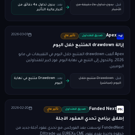
قبل
:
بدون تداول ±2 دقيقة من
بعد
:
بدون تداول ±4 دقائق من
الأخبار
أخبار عالية التأثير
2026-03-01
Apex
صديق للمتداول
تأثير عالٍ
إزالة drawdown المتتبع خلال اليوم
Apex ألغت drawdown المتتبع خلال اليوم في التقييمات في مايو
2026، والتحول إلى التتبع في نهاية اليوم. فوز كبير للمتداولين
اليوميين.
قبل
:
Drawdown متتبع خلال
بعد
:
Drawdown متتبع في نهاية
اليوم (مباشر)
اليوم
2026-02-20
Funded Next
صديق للمتداول
تأثير عالٍ
إطلاق برنامج تحدي العقود الآجلة
FundedNext توسعت بعد الفوركس مع تحدي عقود آجلة جديد من
خطوة واحدة يقدم عقود CME وEUREX عبر DXtrade.