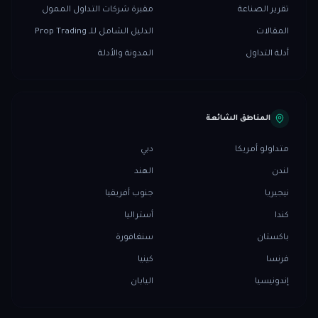
تقرير الصناعة
مقبرة شركات التداول الممول
المقالات
الدليل الشامل للـ Prop Trading
أدلة التداول
المدونة والأدلة
المناطق الشائعة
متداولو أمريكا
دبي
لندن
الهند
نيجيريا
جنوب أفريقيا
كندا
أستراليا
باكستان
سنغافورة
فرنسا
كينيا
إندونيسيا
اليابان