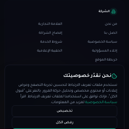
الشركة
من نحن
العلامة التجارية
اتصل بنا
إفصاح الشراكة
سياسة الخصوصية
شروط الخدمة
إخلاء المسؤولية
الحقيبة الإعلامية
خريطة الموقع
نحن نقدّر خصوصيتك
نستخدم ملفات تعريف الارتباط لتحسين تجربة التصفح وعرض
إعلانات أو محتوى مخصص وتحليل حركة المرور. بالنقر على "قبول
الكل"، فإنك توافق على استخدامنا لملفات تعريف الارتباط. اقرأ
© 2026 PropFundHub. جميع الحقوق محفوظة.
سياسة الخصوصية
لمزيد من المعلومات.
♥
صُنع بـ
في
النرويج
تخصيص
تحذير المخاطر: التداول ينطوي على مخاطر كبيرة لخسارة رأس المال. الأداء السابق لا يشير إلى النتائج
المستقبلية. PropFundHub يقدم بيانات مقارنة فقط وليس نصيحة مالية.
رفض الكل