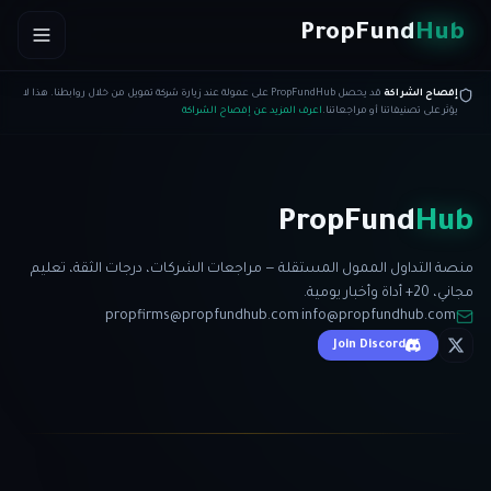
Skip to conten
PropFund
Hub
إفصاح الشراكة
قد يحصل PropFundHub على عمولة عند زيارة شركة تمويل من خلال روابطنا. هذا لا
يؤثر على تصنيفاتنا أو مراجعاتنا.
اعرف المزيد عن إفصاح الشراكة
PropFund
Hub
منصة التداول الممول المستقلة — مراجعات الشركات، درجات الثقة، تعليم
مجاني، 20+ أداة وأخبار يومية.
propfirms@propfundhub.com
·
info@propfundhub.com
Join Discord