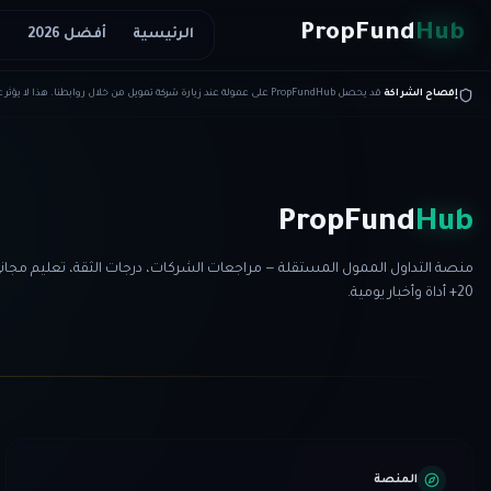
Skip to conten
PropFund
Hub
الرئيسية
أفضل 2026
ا
إفصاح الشراكة
قد يحصل PropFundHub على عمولة عند زيارة شركة تمويل من خلال روابطنا. هذا لا يؤثر على تصنيفاتنا أو مراجعاتنا.
PropFund
Hub
منصة التداول الممول المستقلة — مراجعات الشركات، درجات الثقة، تعليم مجاني
20+ أداة وأخبار يومية.
المنصة