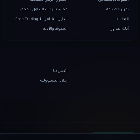
التقويم الاقتصادي
الجدول الزمني للصناعة
تقرير الصناعة
مقبرة شركات التداول الممول
المقالات
الدليل الشامل للـ Prop Trading
أدلة التداول
المدونة والأدلة
اتصل بنا
إخلاء المسؤولية
♥
صُنع بـ
في
النرويج