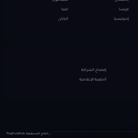
باكستان
سنغافورة
فرنسا
كينيا
إندونيسيا
اليابان
إفصاح الشراكة
الحقيبة الإعلامية
تحذير المخاطر: التداول ينطوي على مخاطر كبيرة لخسارة رأس المال. الأداء السابق لا يشير إلى النتائج المستقبلية. PropFundHub