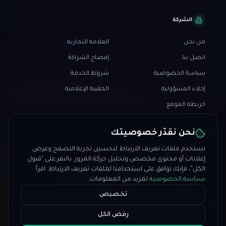
الشركة
من نحن
العلامة التجارية
اتصل بنا
إفصاح الشراكة
سياسة الخصوصية
شروط الخدمة
إخلاء المسؤولية
الحقيبة الإعلامية
خريطة الموقع
نحن نقدّر خصوصيتك
نستخدم ملفات تعريف الارتباط لتحسين تجربة التصفح وعرض
إعلانات أو محتوى مخصص وتحليل حركة المرور. بالنقر على "قبول
الكل"، فإنك توافق على استخدامنا لملفات تعريف الارتباط. اقرأ
© 2026 PropFundHub. جميع الحقوق محفوظة.
سياسة الخصوصية
لمزيد من المعلومات.
♥
صُنع بـ
في
النرويج
تخصيص
تحذير المخاطر: التداول ينطوي على مخاطر كبيرة لخسارة رأس المال. الأداء السابق لا يشير إلى النتائج
المستقبلية. PropFundHub يقدم بيانات مقارنة فقط وليس نصيحة مالية.
رفض الكل