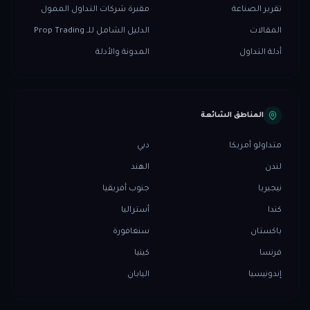
تقرير الصناعة
مقبرة شركات التداول الممول
المقالات
الدليل الشامل للـ Prop Trading
أدلة التداول
المدونة والأدلة
المناطق الشائعة
متداولو أمريكا
دبي
لندن
الهند
نيجيريا
جنوب أفريقيا
كندا
أستراليا
باكستان
سنغافورة
فرنسا
كينيا
إندونيسيا
اليابان