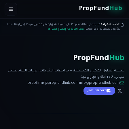
Skip to conten
PropFund
Hub
إفصاح الشراكة
قد يحصل PropFundHub على عمولة عند زيارة شركة تمويل من خلال روابطنا. هذا لا
يؤثر على تصنيفاتنا أو مراجعاتنا.
اعرف المزيد عن إفصاح الشراكة
PropFund
Hub
منصة التداول الممول المستقلة — مراجعات الشركات، درجات الثقة، تعليم
مجاني، 20+ أداة وأخبار يومية.
propfirms@propfundhub.com
·
info@propfundhub.com
Join Discord