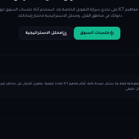
طبّق مفاهيم ICT على تحدي شركة التمويل الخاصة بك. استخدم أداة جلسات السوق ل
دخولك في مناطق القتل، ومحلل الاستراتيجية لاختبار إعداداتك.
جلسات السوق
محلل الاستراتيجية
هذا المحتوى التعليمي للأغراض المعلوماتية فقط ولا يشكل نصيحة مالية. تُقدَّم مفاهيم CT
ال حقيقي.