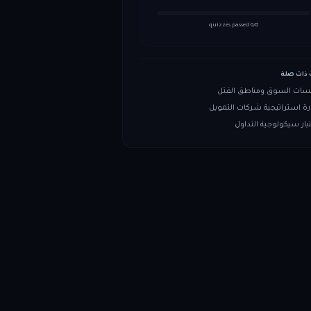
quizzes passed
0
/
8
 ذات صلة
سات السوق ومناطق القتل
ة استراتيجية شركات التمويل
بار سيكولوجية التداول