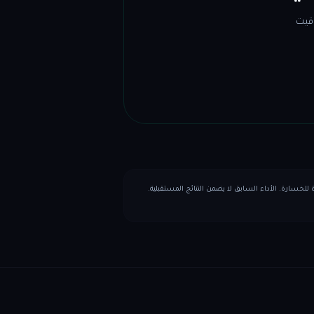
توقيت
I كمادة تعليمية. ينطوي التداول على مخاطر كبيرة للخسارة. الأداء السابق لا يضمن النتائج المستقبلية.