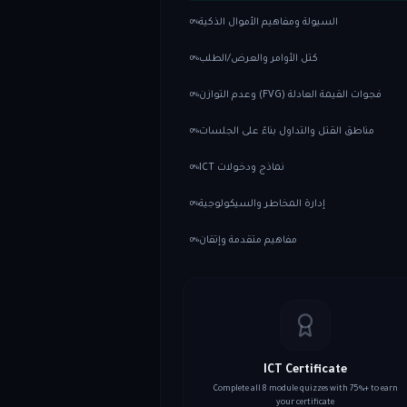
السيولة ومفاهيم الأموال الذكية
0
%
كتل الأوامر والعرض/الطلب
0
%
فجوات القيمة العادلة (FVG) وعدم التوازن
0
%
مناطق القتل والتداول بناءً على الجلسات
0
%
نماذج ودخولات ICT
0
%
إدارة المخاطر والسيكولوجية
0
%
مفاهيم متقدمة وإتقان
0
%
ICT Certificate
Complete all
8
module quizzes with 75%+ to earn
your certificate