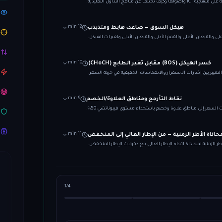
ولها وكيف تختلف عن مناهج التداول التقليدية.
هيكل السوق — صاعد، هابط ومتذبذب
12 min
على والقيعان الأعلى والقمم الأدنى والقيعان الأدنى وتغيرات الهيكل.
كسر الهيكل (BOS) مقابل تغير الطابع (CHoCH)
10 min
التمييز بين إشارات الاستمرار والانعكاسات الحقيقية في حركة السعر.
نقاط التأرجح ومناطق العلاوة/الخصم
9 min
 السعر إلى مناطق علاوة وخصم باستخدام مستوى فيبوناتشي 50%.
حاذاة الأطر الزمنية — من الإطار العالي إلى المنخفض
11 min
ر الزمنية لمحاذاة اتجاه الإطار العالي مع دخولات الإطار المنخفض.
1
/
4