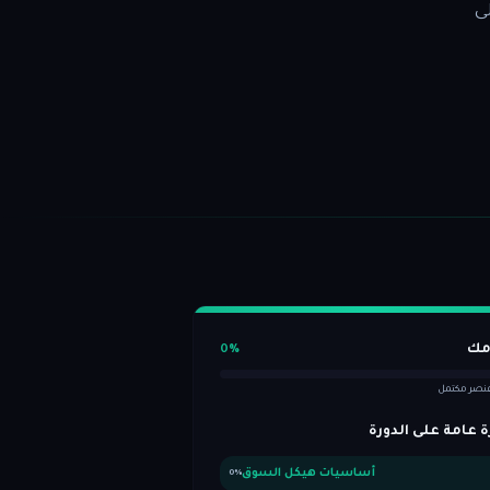
 إلى
مك
0
%
 عامة على الدورة
أساسيات هيكل السوق
0
%