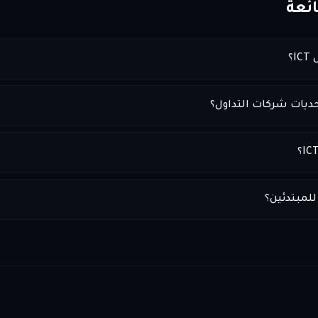
ئعة
؟