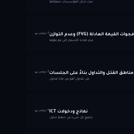
حيث تدخل المؤسسات صفقاتها
5 دروس
فجوات القيمة العادلة (FVG) وعدم التوازن
عدم كفاءة الأسعار التي يتم ملؤها
5 دروس
مناطق القتل والتداول بناءً على الجلسات
متى تتداول أهم من ماذا تتداول
5 دروس
نماذج ودخولات ICT
تجميع كل شيء في خطط تداول