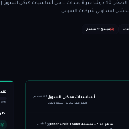
أتقن منهجية Inner Circle Trader من الصفر. 40 درسًا عبر 8 وحدات — من أساسيات هيكل السوق
حسّن لمتداولي شركات التمويل.
مبتدئ ← متقدم
تقد
5 دروس
أساسيات هيكل السوق
0/48 عنصر مكتمل
افهم كيف يتحرك السعر ولماذا
نظرة
ما هو ICT؟ — فلسفة Inner Circle Trader
8 min