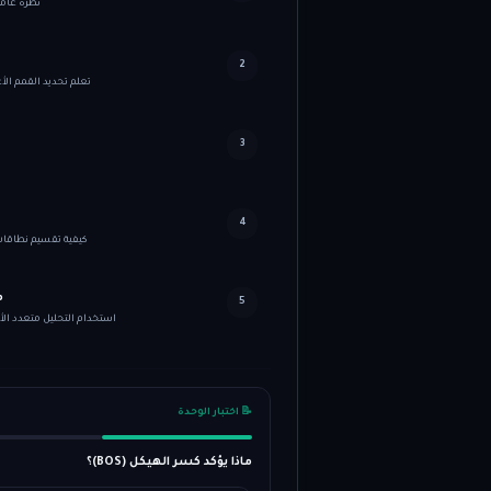
نظرة عامة على منهجية ICT وأص
2
تعلم تحديد القمم الأ
3
4
كيفية تقسيم نطاقات
م
5
استخدام التحليل متعدد الأط
📝
اختبار الوحدة
ماذا يؤكد كسر الهيكل (BOS)؟