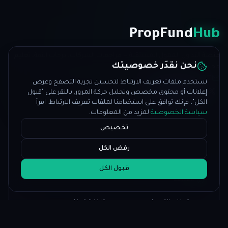
PropFund
Hub
منصة التداول الممول المستقلة — مراجعات الشركات، درجات الثقة، تعليم
نحن نقدّر خصوصيتك
مجاني، 20+ أداة وأخبار يومية.
propfirms@propfundhub.com
·
info@propfundhub.com
نستخدم ملفات تعريف الارتباط لتحسين تجربة التصفح وعرض
Join Discord
إعلانات أو محتوى مخصص وتحليل حركة المرور. بالنقر على "قبول
الكل"، فإنك توافق على استخدامنا لملفات تعريف الارتباط. اقرأ
سياسة الخصوصية
لمزيد من المعلومات.
تخصيص
رفض الكل
قبول الكل
المنصة
جميع شركات التمويل
مقارنة الشركات
العروض والخصومات
التصنيفات