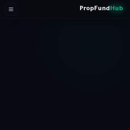
Skip to conten
PropFund
Hub